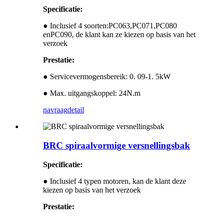
Specificatie:
● Inclusief 4 soorten:
PC
063,
PC
071,
PC
080
en
PC
090, de klant kan ze kiezen op basis van het
verzoek
Prestatie:
● Servicevermogensbereik: 0. 09-1. 5kW
● Max. uitgangskoppel: 24N
.
m
navraag
detail
BRC spiraalvormige versnellingsbak
Specificatie:
● Inclusief 4 typen motoren, kan de klant deze
kiezen op basis van het verzoek
Prestatie: