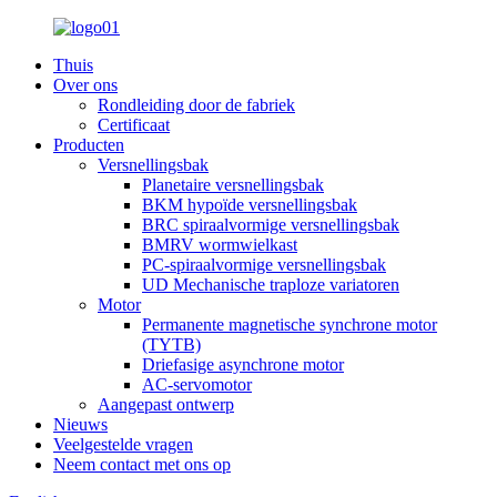
Thuis
Over ons
Rondleiding door de fabriek
Certificaat
Producten
Versnellingsbak
Planetaire versnellingsbak
BKM hypoïde versnellingsbak
BRC spiraalvormige versnellingsbak
BMRV wormwielkast
PC-spiraalvormige versnellingsbak
UD Mechanische traploze variatoren
Motor
Permanente magnetische synchrone motor
(TYTB)
Driefasige asynchrone motor
AC-servomotor
Aangepast ontwerp
Nieuws
Veelgestelde vragen
Neem contact met ons op