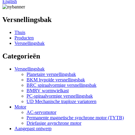
English
Versnellingsbak
Thuis
Producten
Versnellingsbak
Categorieën
Versnellingsbak
Planetaire versnellingsbak
BKM hypoïde versnellingsbak
BRC spiraalvormige versnellingsbak
BMRV wormwielkast
PC-spiraalvormige versnellingsbak
UD Mechanische traploze variatoren
Motor
AC-servomotor
Permanente magnetische synchrone motor (TYTB)
Driefasige asynchrone motor
Aangepast ontwerp