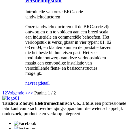
versnellingsbak
Introductie van onze BRC-serie
tandwielreductoren
Onze tandwielreductoren uit de BRC-serie zijn
ontworpen om te voldoen aan een breed scala
aan industriële en commerciële behoeften. Het
verloopstuk is verkrijgbaar in vier typen: 01, 02,
03 en 04, en klanten kunnen de prestatie kiezen
die het beste bij hun eisen past. Het zeer
modulaire ontwerp van deze verloopstukken
maakt een eenvoudige installatie van
verschillende flens- en basisconstructies
mogelijk.
navraag
detail
1
2
Volgende >
>>
Pagina 1 / 2
Taizhou Zhouyi Elektromechanisch Co., Ltd.
is een professionele
fabrikant van krachtoverbrengingsapparatuur die wetenschappelijk
onderzoek, productie en verkoop integreert