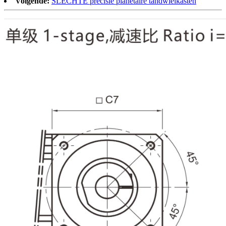
Volgende:
SLECHTE precisie planetaire tandwielkasten