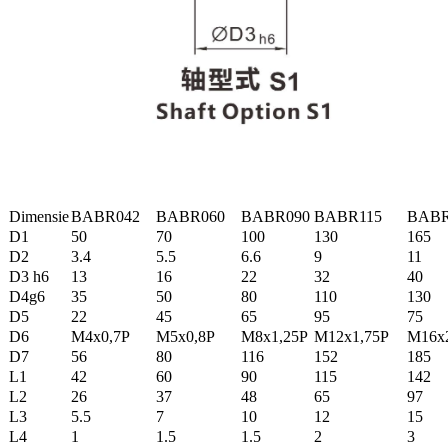
Dimensie
BABR042
BABR060
BABR090
BABR115
BABR
D1
50
70
100
130
165
D2
3.4
5.5
6.6
9
11
D3 h6
13
16
22
32
40
D4g6
35
50
80
110
130
D5
22
45
65
95
75
D6
M4x0,7P
M5x0,8P
M8x1,25P
M12x1,75P
M16x
D7
56
80
116
152
185
L1
42
60
90
115
142
L2
26
37
48
65
97
L3
5.5
7
10
12
15
L4
1
1.5
1.5
2
3