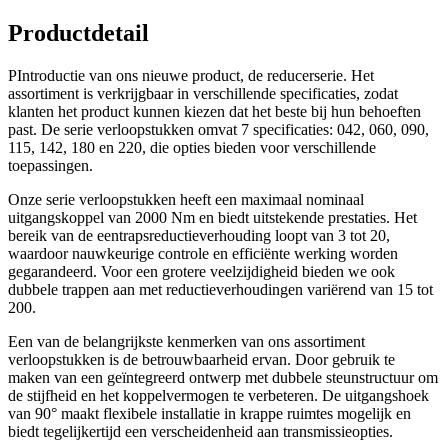
Productdetail
PIntroductie van ons nieuwe product, de reducerserie. Het
assortiment is verkrijgbaar in verschillende specificaties, zodat
klanten het product kunnen kiezen dat het beste bij hun behoeften
past. De serie verloopstukken omvat 7 specificaties: 042, 060, 090,
115, 142, 180 en 220, die opties bieden voor verschillende
toepassingen.
Onze serie verloopstukken heeft een maximaal nominaal
uitgangskoppel van 2000 Nm en biedt uitstekende prestaties. Het
bereik van de eentrapsreductieverhouding loopt van 3 tot 20,
waardoor nauwkeurige controle en efficiënte werking worden
gegarandeerd. Voor een grotere veelzijdigheid bieden we ook
dubbele trappen aan met reductieverhoudingen variërend van 15 tot
200.
Een van de belangrijkste kenmerken van ons assortiment
verloopstukken is de betrouwbaarheid ervan. Door gebruik te
maken van een geïntegreerd ontwerp met dubbele steunstructuur om
de stijfheid en het koppelvermogen te verbeteren. De uitgangshoek
van 90° maakt flexibele installatie in krappe ruimtes mogelijk en
biedt tegelijkertijd een verscheidenheid aan transmissieopties.