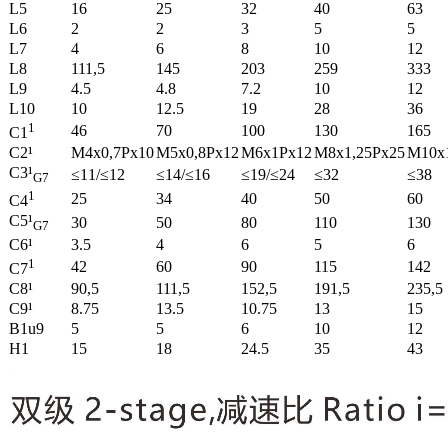
L5
16
25
32
40
63
L6
2
2
3
5
5
L7
4
6
8
10
12
L8
111,5
145
203
259
333
L9
4.5
4.8
7.2
10
12
L10
10
12.5
19
28
36
1
46
70
100
130
165
C1
C2¹
M4x0,7Px10
M5x0,8Px12
M6x1Px12
M8x1,25Px25
M10x
C3¹
≤11/≤12
≤14/≤16
≤19/≤24
≤32
≤38
G7
1
25
34
40
50
60
C4
C5¹
30
50
80
110
130
G7
C6¹
3.5
4
6
5
6
1
42
60
90
115
142
C7
C8¹
90,5
111,5
152,5
191,5
235,5
C9¹
8.75
13.5
10.75
13
15
B1u9
5
5
6
10
12
H1
15
18
24.5
35
43