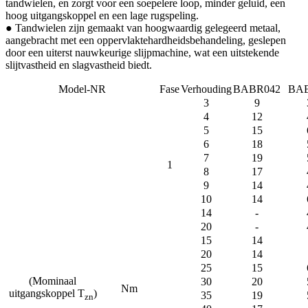
tandwielen, en zorgt voor een soepelere loop, minder geluid, een
hoog uitgangskoppel en een lage rugspeling.
● Tandwielen zijn gemaakt van hoogwaardig gelegeerd metaal,
aangebracht met een oppervlaktehardheidsbehandeling, geslepen
door een uiterst nauwkeurige slijpmachine, wat een uitstekende
slijtvastheid en slagvastheid biedt.
Model-NR
Fase
Verhouding
BABR042
BA
3
9
4
12
5
15
6
18
7
19
1
8
17
9
14
10
14
14
-
20
-
15
14
20
14
25
15
(Mominaal
30
20
Nm
uitgangskoppel T
)
35
19
zn