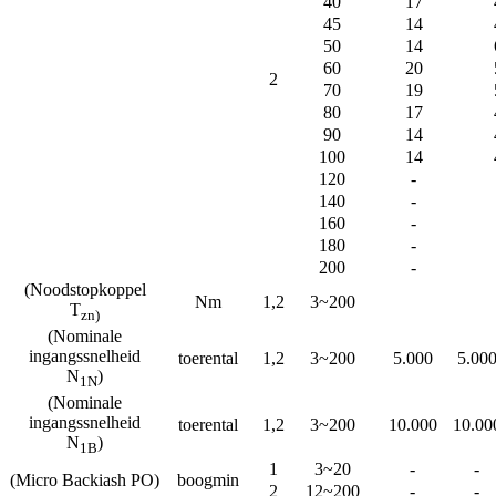
40
17
45
14
50
14
60
20
2
70
19
80
17
90
14
100
14
120
-
140
-
160
-
180
-
200
-
(Noodstopkoppel
Nm
1,2
3~200
T
zn
)
(Nominale
ingangssnelheid
toerental
1,2
3~200
5.000
5.00
N
)
1N
(Nominale
ingangssnelheid
toerental
1,2
3~200
10.000
10.00
N
)
1B
1
3~20
-
-
(Micro Backiash PO)
boogmin
2
12~200
-
-