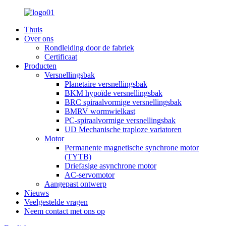
Thuis
Over ons
Rondleiding door de fabriek
Certificaat
Producten
Versnellingsbak
Planetaire versnellingsbak
BKM hypoïde versnellingsbak
BRC spiraalvormige versnellingsbak
BMRV wormwielkast
PC-spiraalvormige versnellingsbak
UD Mechanische traploze variatoren
Motor
Permanente magnetische synchrone motor
(TYTB)
Driefasige asynchrone motor
AC-servomotor
Aangepast ontwerp
Nieuws
Veelgestelde vragen
Neem contact met ons op