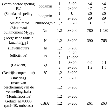
1
3~20
≤4
≤4
(Verminderde speling
boogmin
P1)
2
2~200
≤7
<7
1
U
≤6
≤6
(Standaard speling
boogmin
P2)
2
2~200
≤9
≤9
Torsiestijfheid
Nm/boogmin
1,2
3~20
3
7
(Maximaal
Nm
1,2
3~200
780
1.53
buigmoment M
2
k
B
)
(Toegestane radiale
N
1,2
3~200
390
765
kracht F
)
2
aB
(Levensduur)
hr
1,2
3~200
1
3~20
(efficiëntie)
%
2
12~200
1
3~20
0,9
2.1
(Gewicht)
kg
2
2~200
1.2
1.5
(Bedrijfstemperatuur)
1,2
3~200
℃
(smering)
1,2
3~200
(mate van
bescherming van de
1,2
3~200
versnellingsbak)
(Montagepositie)
1,2
3~200
Geluid (n1=3000
dB(A)
1,2
3~200
≤61
≤63
rpmi=10, onbelast)