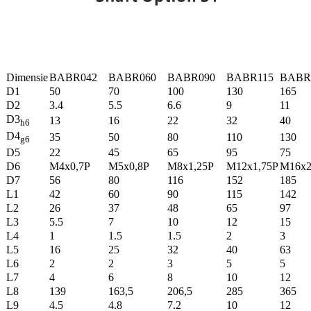
Dimensie
BABR042
BABR060
BABR090
BABR115
BABR
D1
50
70
100
130
165
D2
3.4
5.5
6.6
9
11
D3
13
16
22
32
40
h6
D4
35
50
80
110
130
g6
D5
22
45
65
95
75
D6
M4x0,7P
M5x0,8P
M8x1,25P
M12x1,75P
M16x
D7
56
80
116
152
185
L1
42
60
90
115
142
L2
26
37
48
65
97
L3
5.5
7
10
12
15
L4
1
1.5
1.5
2
3
L5
16
25
32
40
63
L6
2
2
3
5
5
L7
4
6
8
10
12
L8
139
163,5
206,5
285
365
L9
4.5
4.8
7.2
10
12