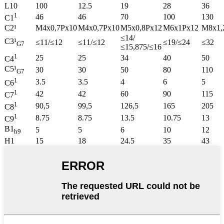
L10
100
12.5
19
28
36
1
46
46
70
100
130
C1
C2¹
M4x0,7Px10
M4x0,7Px10
M5x0,8Px12
M6x1Px12
M8x1,
≤14/
C3¹
≤11/≤12
≤11/≤12
≤19/≤24
≤32
G7
≤15,875/≤16
1
25
25
34
40
50
C4
C5¹
30
30
50
80
110
G7
1
3.5
3.5
4
6
5
C6
1
42
42
60
90
115
C7
1
90,5
99,5
126,5
165
205
C8
1
8.75
8.75
13.5
10.75
13
C9
B1
5
5
6
10
12
h9
H1
15
18
24.5
35
43