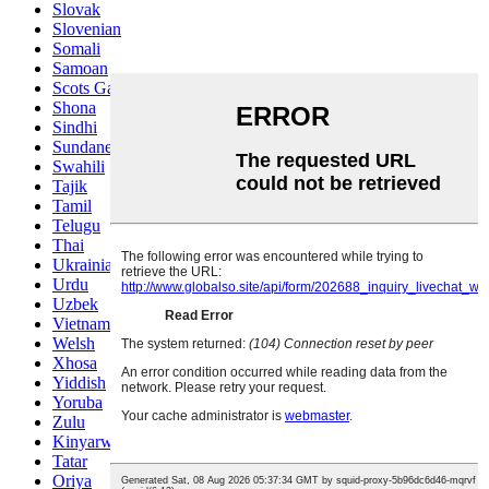
Slovak
Slovenian
Somali
Samoan
Scots Gaelic
Shona
Sindhi
Sundanese
Swahili
Tajik
Tamil
Telugu
Thai
Ukrainian
Urdu
Uzbek
Vietnamese
Welsh
Xhosa
Yiddish
Yoruba
Zulu
Kinyarwanda
Tatar
Oriya